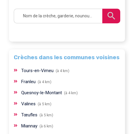
Crèches dans les communes voisines
Tours-en-Vimeu
(à 4 km)
Franleu
(à 4 km)
Quesnoy-le-Montant
(à 4 km)
Valines
(à 5 km)
Tœufles
(à 5 km)
Miannay
(à 6 km)