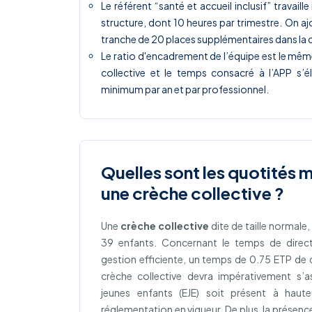
Le référent “santé et accueil inclusif” travaill
structure, dont 10 heures par trimestre. On aj
tranche de 20 places supplémentaires dans la 
Le ratio d'encadrement de l’équipe est le mêm
collective et le temps consacré à l’APP s’
minimum par an et par professionnel.
Quelles sont les quotités 
une crèche collective ?
Une
crèche collective
dite de taille normale,
39 enfants. Concernant le temps de direct
gestion efficiente, un temps de 0.75 ETP de d
crèche collective devra impérativement s’
jeunes enfants (EJE) soit présent à haut
réglementation en vigueur. De plus, la présenc