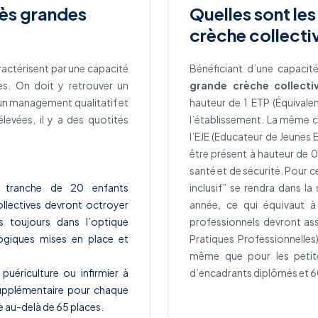
rès grandes
Quelles sont le
crèche collecti
ractérisent par une capacité
Bénéficiant d’une capacit
ces. On doit y retrouver un
grande crèche collecti
r un management qualitatif et
hauteur de 1 ETP (Équivale
levées, il y a des quotités
l’établissement. La même 
l’EJE (Educateur de Jeunes E
être présent à hauteur de 
santé et de sécurité. Pour ce
 tranche de 20 enfants
inclusif” se rendra dans l
ollectives devront octroyer
année, ce qui équivaut à
 toujours dans l’optique
professionnels devront as
gogiques mises en place et
Pratiques Professionnelles
même que pour les petite
puériculture ou infirmier à
d’encadrants diplômés et 60
supplémentaire pour chaque
 au-delà de 65 places.