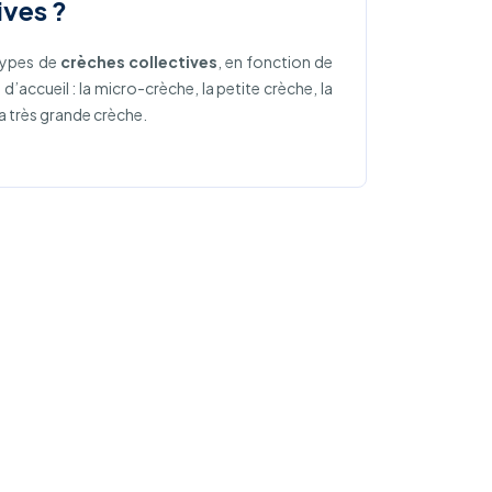
ives ?
types de
crèches collectives
, en fonction de
é d’accueil : la micro-crèche, la petite crèche, la
la très grande crèche.