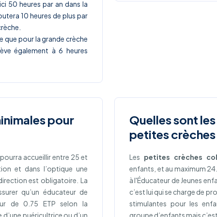
e ici 50 heures par an dans la
outera 10 heures de plus par
crèche.
e que pour la grande crèche
élève également à 6 heures
minimales pour
Quelles sont les
petites crèches 
 pourra accueillir entre 25 et
Les
petites crèches col
ion et dans l’optique une
enfants, et au maximum 24.
irection est obligatoire. La
à l'Éducateur de Jeunes enf
assurer qu’un éducateur de
c’est lui qui se charge de pr
eur de 0.75 ETP selon la
stimulantes pour les enf
e d’une puéricultrice ou d’un
groupe d’enfants mais c’est