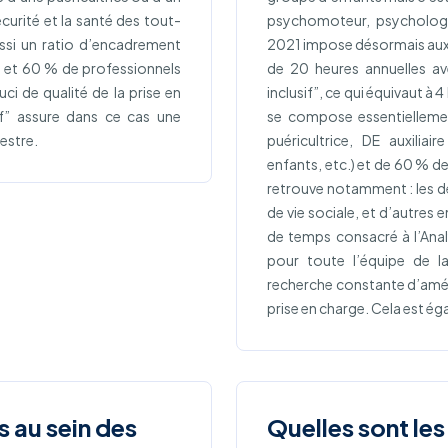
curité et la santé des tout-
psychomoteur, psychologi
ussi un ratio d’encadrement
2021 impose désormais aux 
s et 60 % de professionnels
de 20 heures annuelles avec
uci de qualité de la prise en
inclusif”, ce qui équivaut à 
sif” assure dans ce cas une
se compose essentielleme
mestre.
puéricultrice, DE auxilia
enfants, etc.) et de 60 % de
retrouve notamment : les dé
de vie sociale, et d’autres 
de temps consacré à l’Anal
pour toute l’équipe de la
recherche constante d’amélio
prise en charge. Cela est ég
s au sein des
Quelles sont les