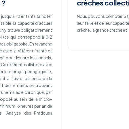
 ?
crèches collect
r jusqu’à 12 enfants (à noter
Nous pouvons compter 5 
ible, la capacité d’accueil
leur taille et de leur capacit
. On y trouve obligatoirement
crèche, la grande crèche et 
el (ce qui correspond à 0.2
 pas obligatoire. En revanche
 avec le référent “santé et
xigé pour les professionnels,
 Ce référent collabore avec
ener leur projet pédagogique,
ent à suivre ou encore de
sif des enfants se trouvant
’une maladie chronique, par
roposé au sein de la micro-
 minimum, 6 heures par an de
l’Analyse des Pratiques