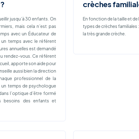
 ?
crèches familial
illir jusqu’à 30 enfants. On
En fonction de la taille et 
rmiers, mais cela n’est pas
types de crèches familiales :
temps avec un Éducateur de
la très grande crèche.
, un temps avec le référent
eures annuelles est demandé
t au rendez-vous. Ce référent
ccueil, apporte son aide pour
eille aussi bien la direction
 chaque professionnel de la
 à un temps de psychologue
dans l’optique d’être formé
s besoins des enfants et