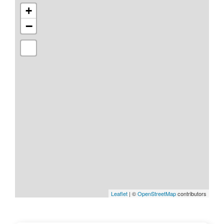
+
−
Leaflet
| ©
OpenStreetMap
contributors