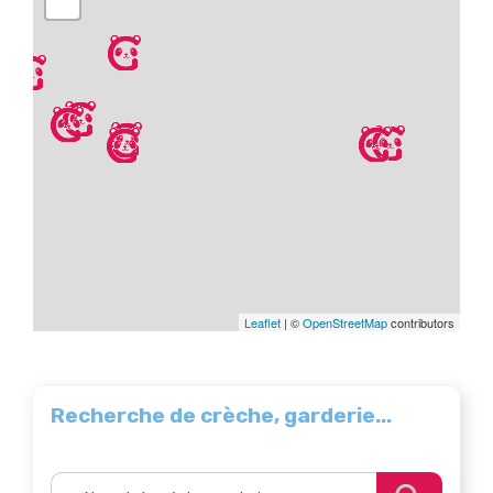
Leaflet
| ©
OpenStreetMap
contributors
Recherche de crèche, garderie...