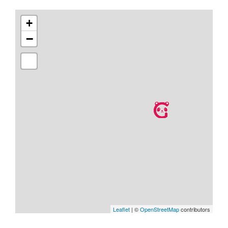
+
−
Leaflet
| ©
OpenStreetMap
contributors