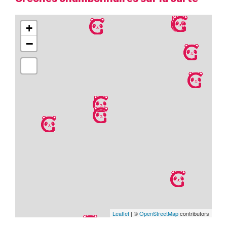
+
−
Leaflet
| ©
OpenStreetMap
contributors