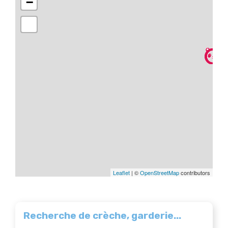
−
Leaflet
| ©
OpenStreetMap
contributors
Recherche de crèche, garderie...