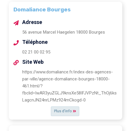
Domaliance Bourges
Adresse
56 avenue Marcel Haegelen 18000 Bourges
Téléphone
02 21 00 02 95
Site Web
https://www.domaliance.fr/index-des-agences-
par-ville/agence-domaliance-bourges-18000-
461.html/?
fbclid=IwAR3yuZGLJ9knsXe58IFJVPzNt_ThOj6ks
LagcnJN24nrLPMz924mCkogd-0
Plus d'info