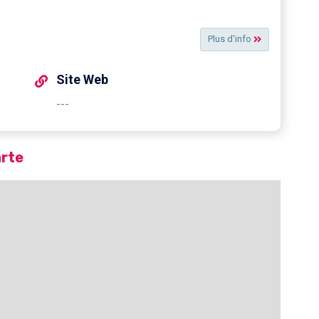
Plus d'info
Site Web
---
arte