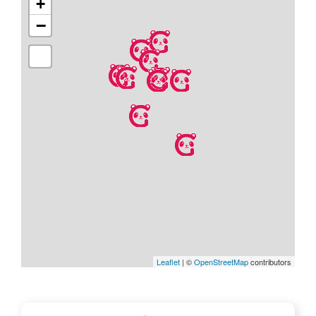
+
−
Leaflet
| ©
OpenStreetMap
contributors