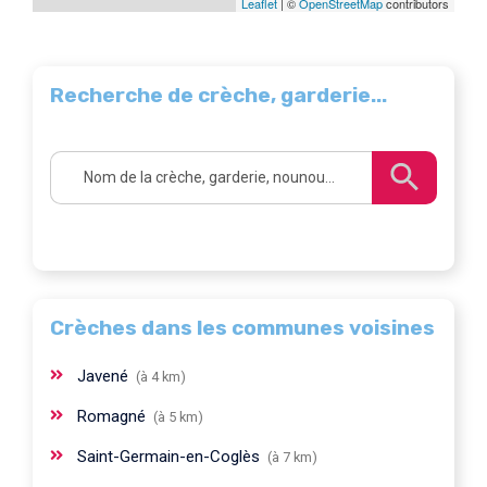
Leaflet
| ©
OpenStreetMap
contributors
Recherche de crèche, garderie...
Crèches dans les communes voisines
Javené
(à 4 km)
Romagné
(à 5 km)
Saint-Germain-en-Coglès
(à 7 km)