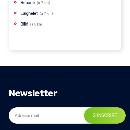
Beaucé
(à 7 km)
Laignelet
(à 7 km)
Billé
(à 8 km)
Newsletter
S'INSCRIRE