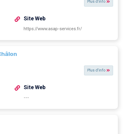
Plus d'info
Site Web
https://www.asap-services.fr/
Châlon
Plus d'info
Site Web
---