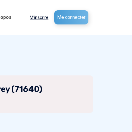
ropos
Me connecter
M'inscrire
rey (71640)