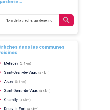
garderie...
Crèches dans les communes
voisines
Mellecey
(à 4 km)
Saint-Jean-de-Vaux
(à 4 km)
Aluze
(à 5 km)
Saint-Denis-de-Vaux
(à 6 km)
Chamilly
(à 6 km)
Dracy-le-Fort
(à 6 km)