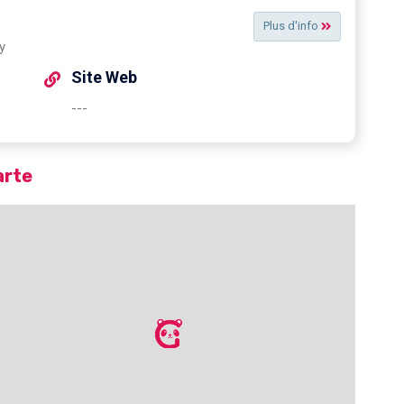
Plus d'info
y
Site Web
---
arte