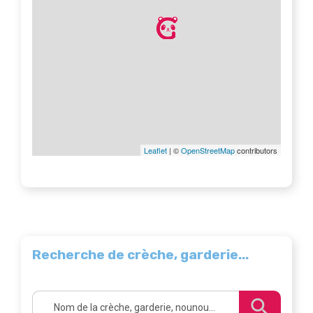
Leaflet
| ©
OpenStreetMap
contributors
Recherche de crèche, garderie...