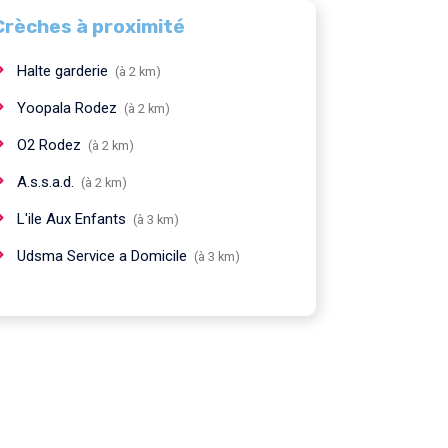
Crèches à proximité
Halte garderie
(à 2 km)
Yoopala Rodez
(à 2 km)
O2 Rodez
(à 2 km)
A.s.s.a.d.
(à 2 km)
L'ile Aux Enfants
(à 3 km)
Udsma Service a Domicile
(à 3 km)