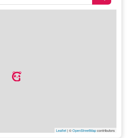
Leaflet
| ©
OpenStreetMap
contributors