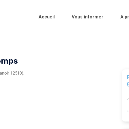
Accueil
Vous informer
A p
Crèches
lemps
anoir 12510).