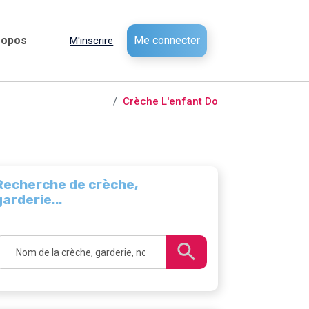
ropos
Me connecter
M'inscrire
 et garderies /
Olemps
Crèche L'enfant Do
Recherche de crèche,
garderie...