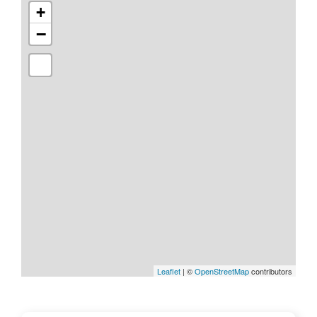
+
−
Leaflet
| ©
OpenStreetMap
contributors