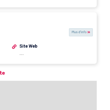
Plus d'info
Site Web
---
te