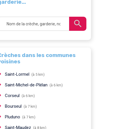
garderie...
Crèches dans les communes
voisines
Saint-Lormel
(à 5 km)
Saint-Michel-de-Plélan
(à 6 km)
Corseul
(à 6 km)
Bourseul
(à 7 km)
Pluduno
(à 7 km)
Saint-Maudez
(à 8 km)