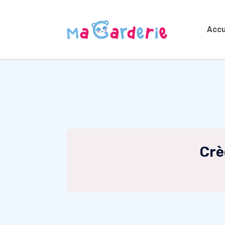
Accu
Crè