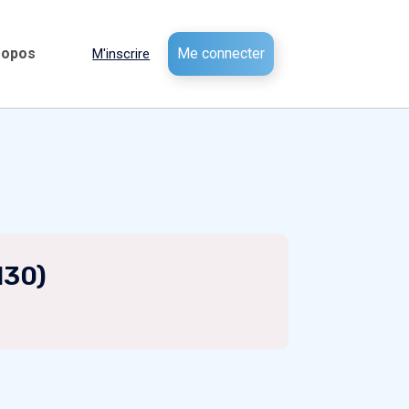
ropos
Me connecter
M'inscrire
130)