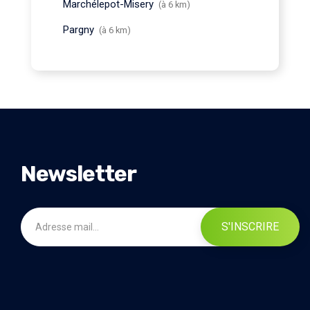
Marchélepot-Misery
(à 6 km)
Pargny
(à 6 km)
Newsletter
S'INSCRIRE