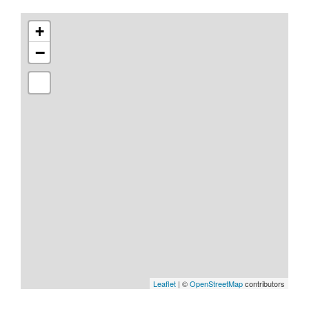
+
−
Leaflet
| ©
OpenStreetMap
contributors