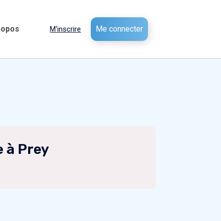
ropos
Me connecter
M'inscrire
e à Prey