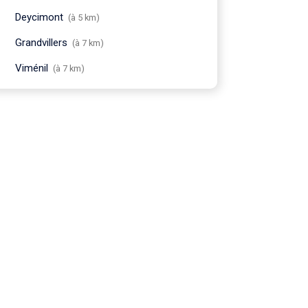
Deycimont
(à 5 km)
Grandvillers
(à 7 km)
Viménil
(à 7 km)