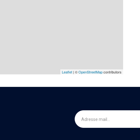
Leaflet
| ©
OpenStreetMap
contributors