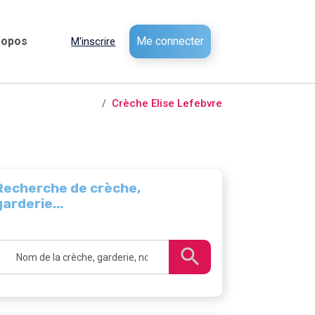
ropos
Me connecter
M'inscrire
 garderies /
Raismes
Crèche Elise Lefebvre
Recherche de crèche,
garderie...