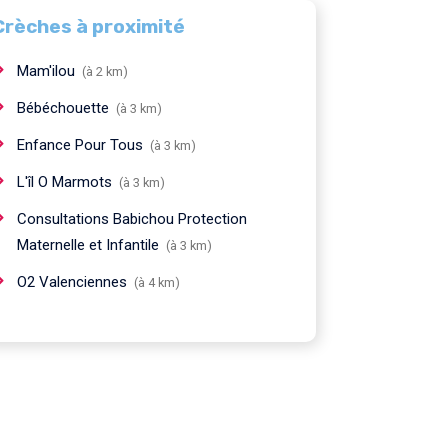
Crèches à proximité
Mam'ilou
(à 2 km)
Bébéchouette
(à 3 km)
Enfance Pour Tous
(à 3 km)
L'îl O Marmots
(à 3 km)
Consultations Babichou Protection
Maternelle et Infantile
(à 3 km)
O2 Valenciennes
(à 4 km)