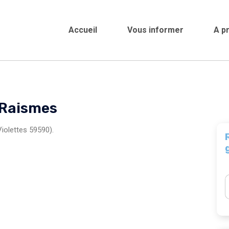
Accueil
Vous informer
A p
Crèches et
 Raismes
iolettes 59590).