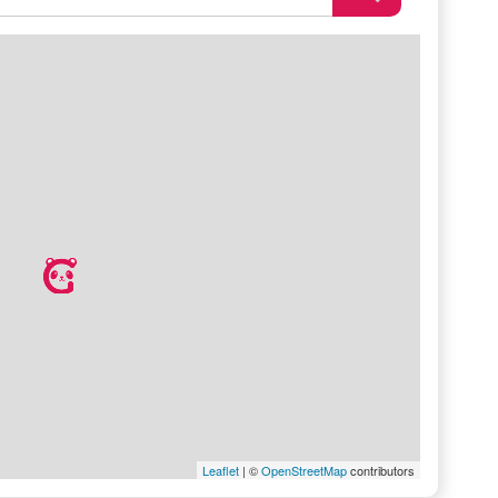
Leaflet
| ©
OpenStreetMap
contributors