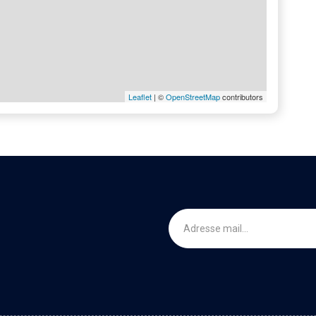
Leaflet
| ©
OpenStreetMap
contributors