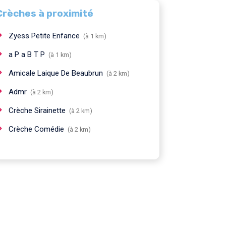
Crèches à proximité
Zyess Petite Enfance
(à 1 km)
a P a B T P
(à 1 km)
Amicale Laique De Beaubrun
(à 2 km)
Admr
(à 2 km)
Crèche Sirainette
(à 2 km)
Crèche Comédie
(à 2 km)