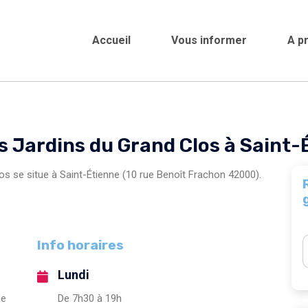
Accueil
Vous informer
A p
Crèches et garderies /
Saint-Étienn
s Jardins du Grand Clos à Saint-
os se situe à Saint-Étienne (10 rue Benoît Frachon 42000).
Info horaires
Lundi
ne
De 7h30 à 19h