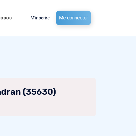
ropos
Me connecter
M'inscrire
ndran (35630)