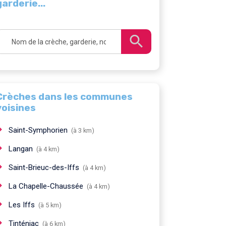
garderie...
Crèches dans les communes
voisines
Saint-Symphorien
(à 3 km)
Langan
(à 4 km)
Saint-Brieuc-des-Iffs
(à 4 km)
La Chapelle-Chaussée
(à 4 km)
Les Iffs
(à 5 km)
Tinténiac
(à 6 km)