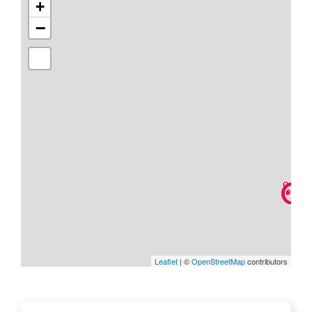
+
−
Leaflet
| ©
OpenStreetMap
contributors