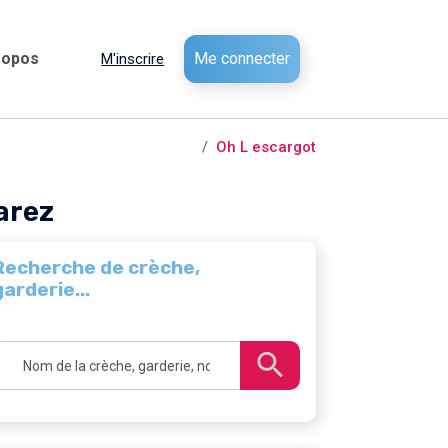
ropos
Me connecter
M'inscrire
eries /
Saint-Priest-en-Jarez
Oh L escargot
arez
Recherche de crèche,
garderie...