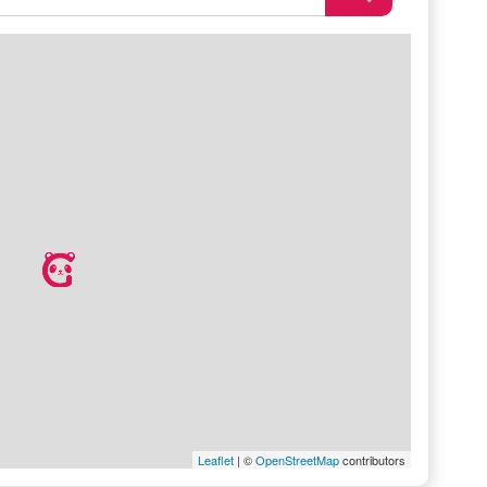
Leaflet
| ©
OpenStreetMap
contributors