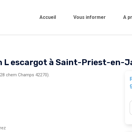
Accueil
Vous informer
A p
Crèches et gard
h L escargot à Saint-Priest-en-J
z (28 chem Champs 42270).
rez