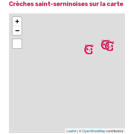
Crèches saint-serninoises sur la carte
+
−
Leaflet
| ©
OpenStreetMap
contributors