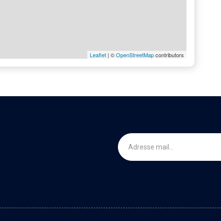
Leaflet
| ©
OpenStreetMap
contributors