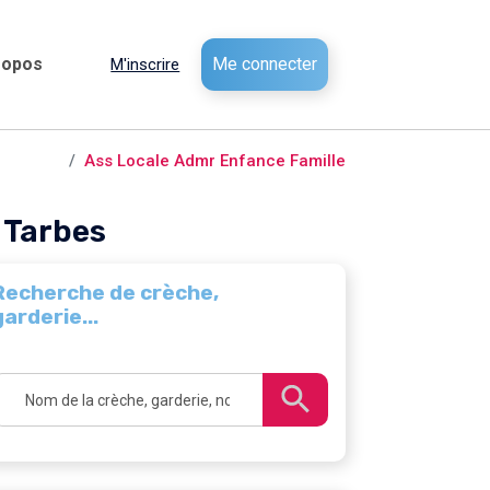
ropos
Me connecter
M'inscrire
/
Tarbes
Ass Locale Admr Enfance Famille
 Tarbes
Recherche de crèche,
garderie...