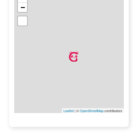
−
Leaflet
| ©
OpenStreetMap
contributors