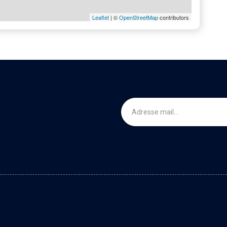
Leaflet
| ©
OpenStreetMap
contributors