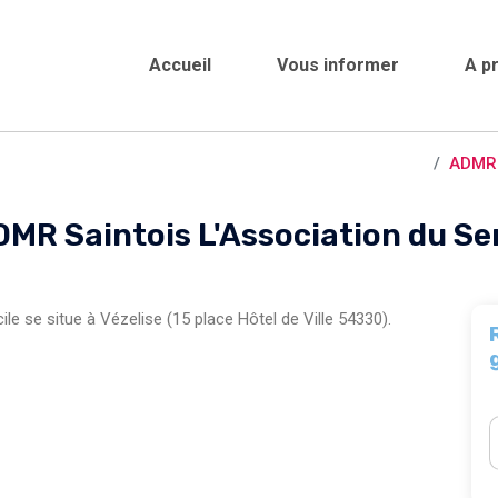
Accueil
Vous informer
A p
Crèches et garderies /
Vézelise
ADMR 
DMR Saintois L'Association du Ser
e se situe à Vézelise (15 place Hôtel de Ville 54330).