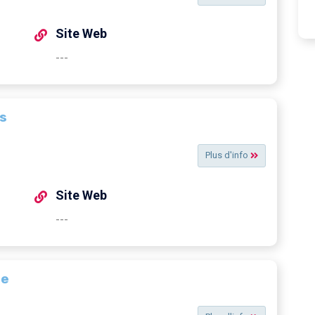
Site Web
---
ns
Plus d'info
Site Web
---
ée