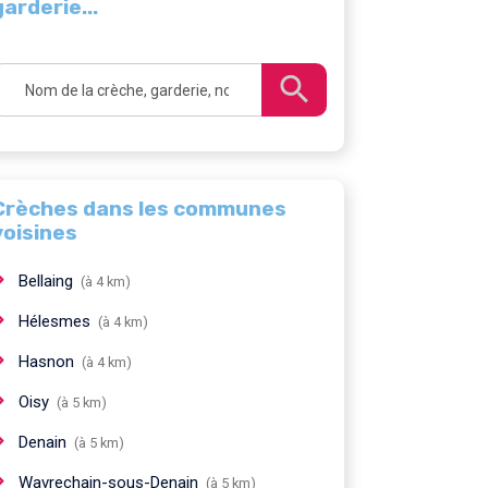
garderie...
Crèches dans les communes
voisines
Bellaing
(à 4 km)
Hélesmes
(à 4 km)
Hasnon
(à 4 km)
Oisy
(à 5 km)
Denain
(à 5 km)
Wavrechain-sous-Denain
(à 5 km)