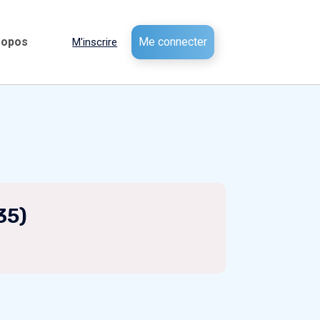
ropos
Me connecter
M'inscrire
35)