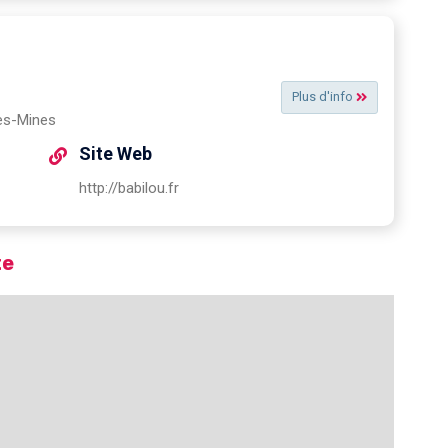
Plus d'info
es-Mines
Site Web
http://babilou.fr
te