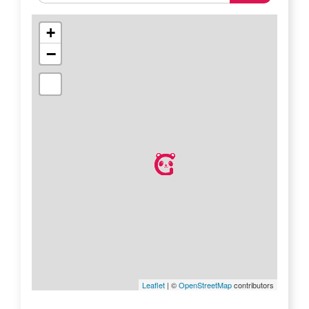
+
−
Leaflet
| ©
OpenStreetMap
contributors