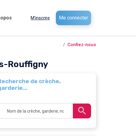
ropos
Me connecter
M'inscrire
Villedieu-les-Poêles-Rouffigny
Confiez-nous
es-Rouffigny
Recherche de crèche,
garderie...