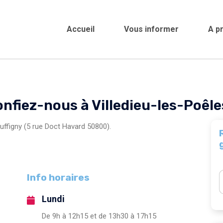
Accueil
Vous informer
A p
Crèches et garderies /
onfiez-nous à Villedieu-les-Poêl
uffigny (5 rue Doct Havard 50800).
Info horaires
Lundi
De 9h à 12h15 et de 13h30 à 17h15