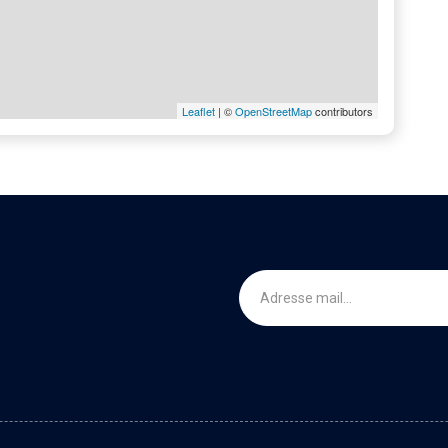
Leaflet
| ©
OpenStreetMap
contributors