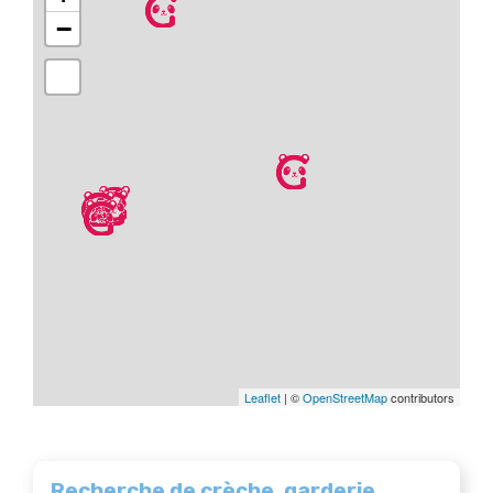
−
Leaflet
| ©
OpenStreetMap
contributors
Recherche de crèche, garderie...