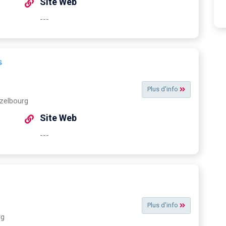
Site Web
---
s
Plus d'info
zelbourg
Site Web
---
Plus d'info
rg