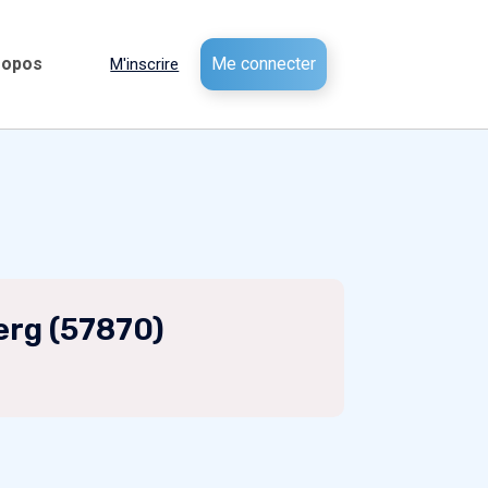
ropos
Me connecter
M'inscrire
erg (57870)