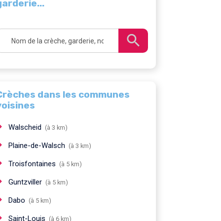
garderie...
Crèches dans les communes
voisines
Walscheid
(à 3 km)
Plaine-de-Walsch
(à 3 km)
Troisfontaines
(à 5 km)
Guntzviller
(à 5 km)
Dabo
(à 5 km)
Saint-Louis
(à 6 km)