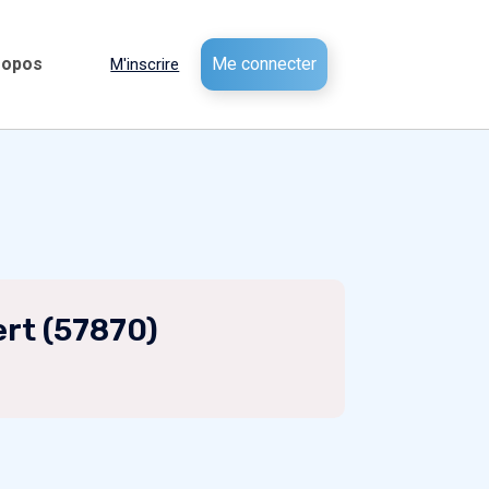
ropos
Me connecter
M'inscrire
ert (57870)