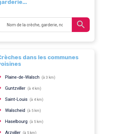
garderie...
Crèches dans les communes
voisines
Plaine-de-Walsch
(à 3 km)
Guntzviller
(à 4 km)
Saint-Louis
(à 4 km)
Walscheid
(à 5 km)
Haselbourg
(à 5 km)
Arzviller
(à 5 km)