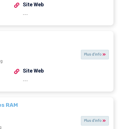
Site Web
---
Plus d'info
rg
Site Web
---
les RAM
Plus d'info
g