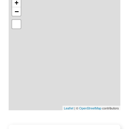
+
−
Leaflet
| ©
OpenStreetMap
contributors