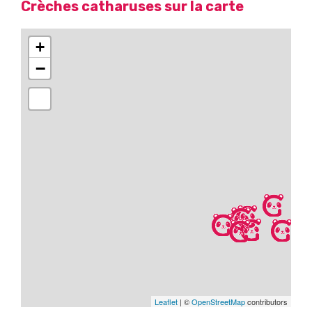
Crèches catharuses sur la carte
+
−
Leaflet
| ©
OpenStreetMap
contributors