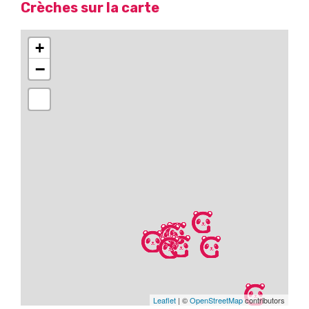
Crèches sur la carte
+
−
Leaflet
| ©
OpenStreetMap
contributors