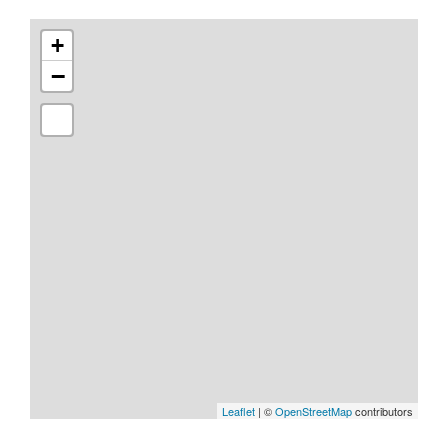
+
−
Leaflet
| ©
OpenStreetMap
contributors