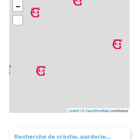
−
Leaflet
| ©
OpenStreetMap
contributors
Recherche de crèche, garderie...