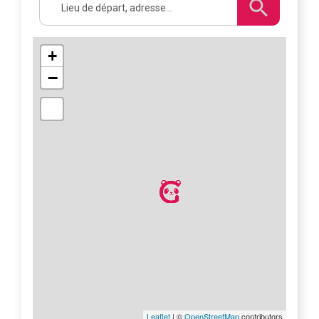
+
−
Leaflet
| ©
OpenStreetMap
contributors