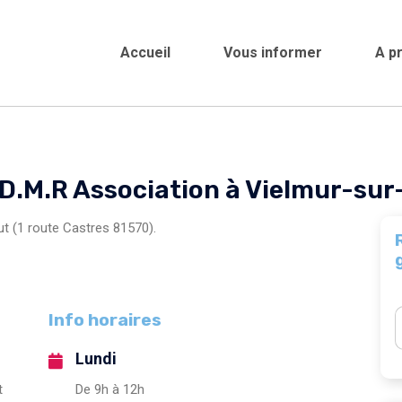
Accueil
Vous informer
A p
Crèches et garderi
.D.M.R Association à Vielmur-su
t (1 route Castres 81570).
Info horaires
Lundi
t
De 9h à 12h