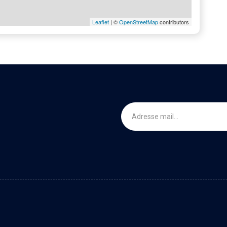
Leaflet
| ©
OpenStreetMap
contributors