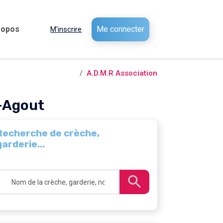
ropos
Me connecter
M'inscrire
es /
Vielmur-sur-Agout
A.D.M.R Association
r-Agout
Recherche de crèche,
garderie...