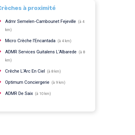
Crèches à proximité
Admr Semelen-Cambounet Fejeville
(à 4
km)
Micro Crèche l'Encantada
(à 4 km)
ADMR Services Guitalens L'Albarede
(à 8
km)
Crêche L'Arc En Ciel
(à 8 km)
Optimum Conciergerie
(à 9 km)
ADMR De Saix
(à 10 km)